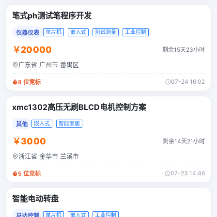
笔式ph测试笔程序开发
单片机
嵌入式
测试测量
工业控制
仪器仪表
￥20000
剩余15天23小时
广东省 广州市 番禺区
07-24 16:02
8
位竞标
xmc1302高压无刷BLCD电机控制方案
嵌入式
智能家居
其他
￥3000
剩余14天21小时
浙江省 金华市 兰溪市
07-23 14:46
5
位竞标
智能电动转盘
单片机
嵌入式
工业控制
马达控制