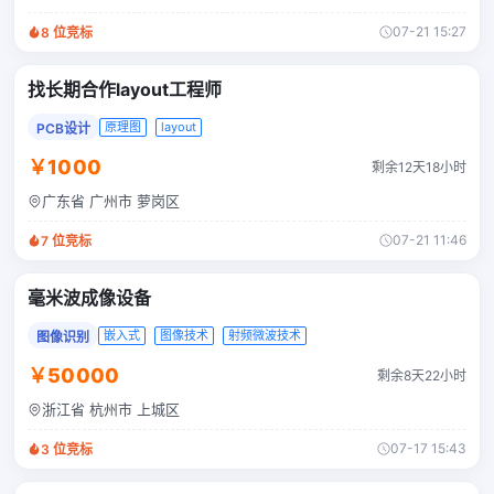
07-21 15:27
8
位竞标
找长期合作layout工程师
原理图
layout
PCB设计
￥1000
剩余12天18小时
广东省 广州市 萝岗区
07-21 11:46
7
位竞标
毫米波成像设备
嵌入式
图像技术
射频微波技术
图像识别
￥50000
剩余8天22小时
浙江省 杭州市 上城区
07-17 15:43
3
位竞标