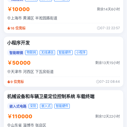
￥10000
剩余14天6小时
上海市 黄浦区 半淞园路街道
07-22 22:57
16
位竞标
小程序开发
物联网
无线通信
智能硬件
小程序
智能眼镜
￥50000
剩余13天15小时
天津市 河西区 下瓦房街道
07-22 08:44
9
位竞标
机械设备和车辆卫星定位控制系统 车载终端
安防
嵌入式
智能硬件
嵌入式电路
￥110000
剩余12天22小时
山东省 淄博市 张店区