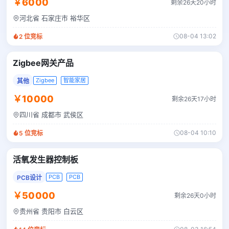
￥6000
剩余26天20小时
河北省 石家庄市 裕华区
08-04 13:02
2
位竞标
Zigbee网关产品
Zigbee
智能家居
其他
￥10000
剩余26天17小时
四川省 成都市 武侯区
08-04 10:10
5
位竞标
活氧发生器控制板
PCB
PCB
PCB设计
￥50000
剩余26天0小时
贵州省 贵阳市 白云区