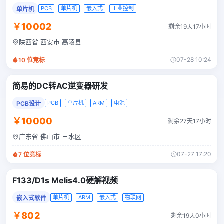
PCB
单片机
嵌入式
工业控制
单片机
￥10002
剩余19天17小时
陕西省 西安市 高陵县
07-28 10:24
10
位竞标
简易的DC转AC逆变器研发
PCB
单片机
ARM
电源
PCB设计
￥10000
剩余27天17小时
广东省 佛山市 三水区
07-27 17:20
7
位竞标
F133/D1s Melis4.0硬解视频
单片机
ARM
嵌入式
物联网
嵌入式软件
￥802
剩余19天0小时