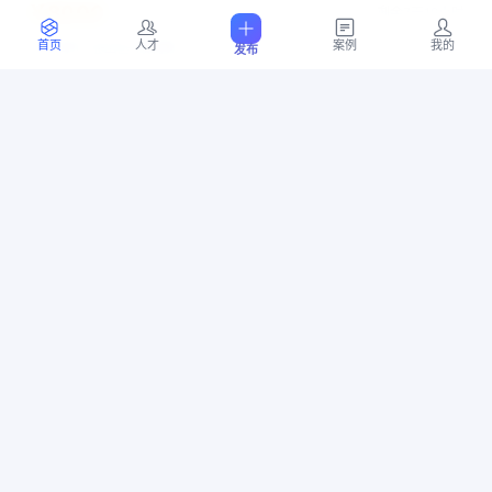
￥8000
剩余7天19小时
上海市 宝山区 顾村镇
首页
人才
案例
我的
发布
07-16 12:45
5
位竞标
简单PCB设计
PCB
蓝牙
传感器
电源
PCB设计
￥10000
剩余6天4小时
上海市 青浦区 朱家角镇
07-14 21:21
10
位竞标
OCR文字识别
软件开发
医疗影像
￥10000
剩余6天3小时
广东省 深圳市 龙岗区