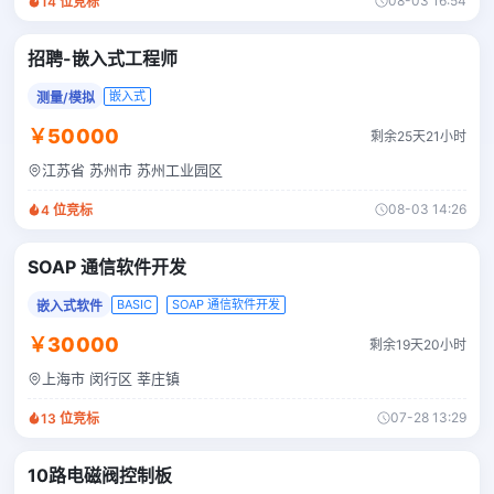
08-03 16:54
14
位竞标
招聘-嵌入式工程师
嵌入式
测量/模拟
￥50000
剩余25天21小时
江苏省 苏州市 苏州工业园区
08-03 14:26
4
位竞标
SOAP 通信软件开发
BASIC
SOAP 通信软件开发
嵌入式软件
￥30000
剩余19天20小时
上海市 闵行区 莘庄镇
07-28 13:29
13
位竞标
10路电磁阀控制板