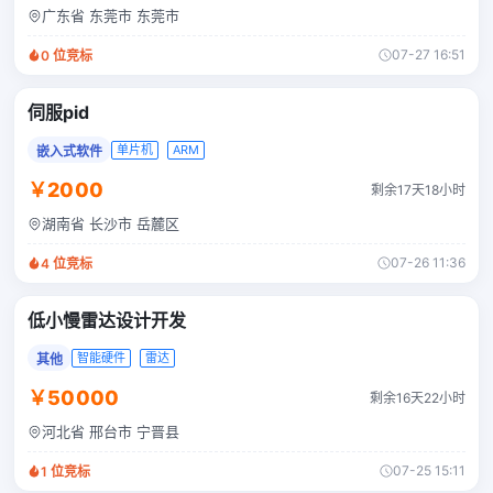
广东省 东莞市 东莞市
07-27 16:51
0
位竞标
伺服pid
单片机
ARM
嵌入式软件
￥2000
剩余17天18小时
湖南省 长沙市 岳麓区
07-26 11:36
4
位竞标
低小慢雷达设计开发
智能硬件
雷达
其他
￥50000
剩余16天22小时
河北省 邢台市 宁晋县
07-25 15:11
1
位竞标