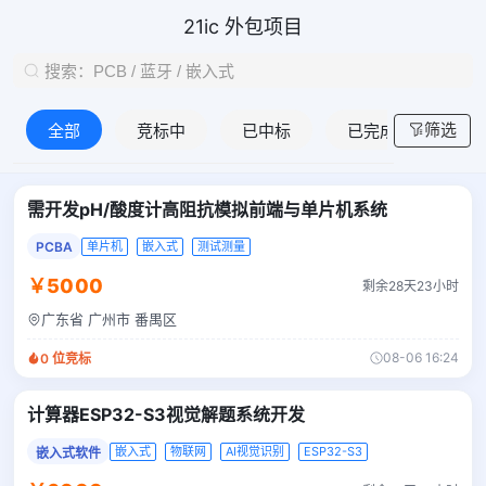
21ic 外包项目
筛选
全部
竞标中
已中标
已完成
需开发pH/酸度计高阻抗模拟前端与单片机系统
PCBA
单片机
嵌入式
测试测量
￥5000
剩余28天23小时
广东省 广州市 番禺区
08-06 16:24
0
位竞标
计算器ESP32-S3视觉解题系统开发
嵌入式
物联网
AI视觉识别
ESP32-S3
嵌入式软件