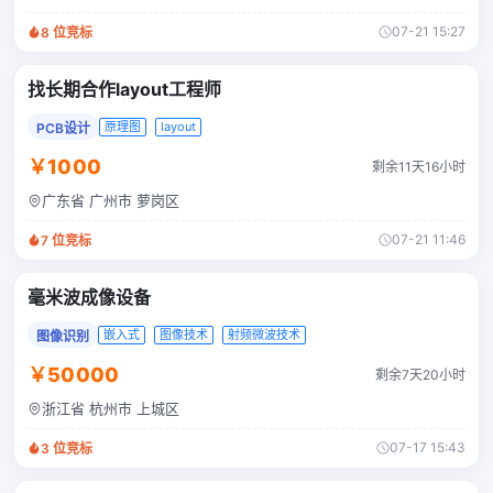
07-21 15:27
8
位竞标
找长期合作layout工程师
原理图
layout
PCB设计
￥1000
剩余11天16小时
广东省 广州市 萝岗区
07-21 11:46
7
位竞标
毫米波成像设备
嵌入式
图像技术
射频微波技术
图像识别
￥50000
剩余7天20小时
浙江省 杭州市 上城区
07-17 15:43
3
位竞标