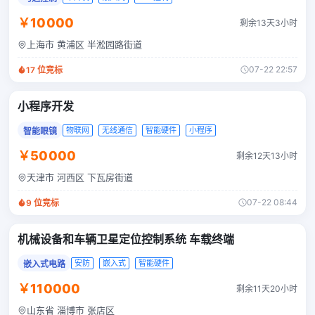
￥10000
剩余13天3小时
上海市 黄浦区 半淞园路街道
07-22 22:57
17
位竞标
小程序开发
物联网
无线通信
智能硬件
小程序
智能眼镜
￥50000
剩余12天13小时
天津市 河西区 下瓦房街道
07-22 08:44
9
位竞标
机械设备和车辆卫星定位控制系统 车载终端
安防
嵌入式
智能硬件
嵌入式电路
￥110000
剩余11天20小时
山东省 淄博市 张店区