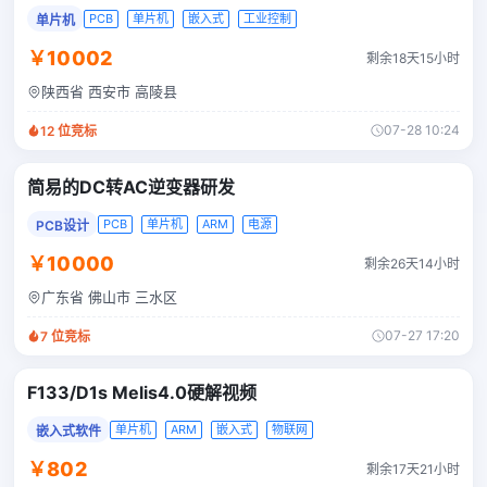
PCB
单片机
嵌入式
工业控制
单片机
￥10002
剩余18天15小时
陕西省 西安市 高陵县
07-28 10:24
12
位竞标
简易的DC转AC逆变器研发
PCB
单片机
ARM
电源
PCB设计
￥10000
剩余26天14小时
广东省 佛山市 三水区
07-27 17:20
7
位竞标
F133/D1s Melis4.0硬解视频
单片机
ARM
嵌入式
物联网
嵌入式软件
￥802
剩余17天21小时