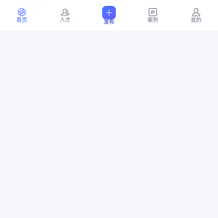
￥8000
剩余6天17小时
上海市 宝山区 顾村镇
首页
人才
案例
我的
发布
07-16 12:45
5
位竞标
简单PCB设计
PCB
蓝牙
传感器
电源
PCB设计
￥10000
剩余5天1小时
上海市 青浦区 朱家角镇
07-14 21:21
10
位竞标
OCR文字识别
软件开发
医疗影像
￥10000
剩余5天0小时
广东省 深圳市 龙岗区