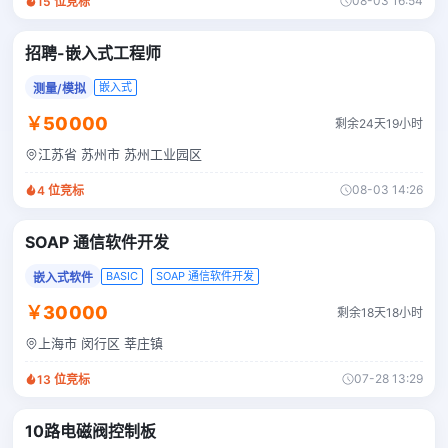
08-03 16:54
15
位竞标
招聘-嵌入式工程师
嵌入式
测量/模拟
￥50000
剩余24天19小时
江苏省 苏州市 苏州工业园区
08-03 14:26
4
位竞标
SOAP 通信软件开发
BASIC
SOAP 通信软件开发
嵌入式软件
￥30000
剩余18天18小时
上海市 闵行区 莘庄镇
07-28 13:29
13
位竞标
10路电磁阀控制板