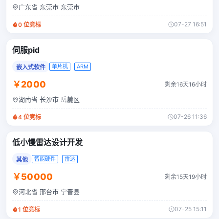
广东省 东莞市 东莞市
07-27 16:51
0
位竞标
伺服pid
单片机
ARM
嵌入式软件
￥2000
剩余16天16小时
湖南省 长沙市 岳麓区
07-26 11:36
4
位竞标
低小慢雷达设计开发
智能硬件
雷达
其他
￥50000
剩余15天19小时
河北省 邢台市 宁晋县
07-25 15:11
1
位竞标