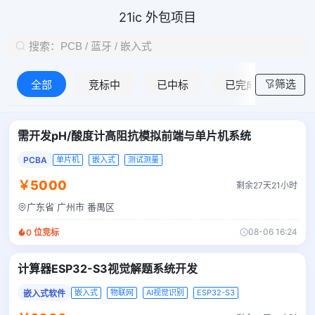
21ic 外包项目
筛选
全部
竞标中
已中标
已完成
需开发pH/酸度计高阻抗模拟前端与单片机系统
PCBA
单片机
嵌入式
测试测量
￥5000
剩余27天21小时
广东省 广州市 番禺区
08-06 16:24
0
位竞标
计算器ESP32-S3视觉解题系统开发
嵌入式
物联网
AI视觉识别
ESP32-S3
嵌入式软件