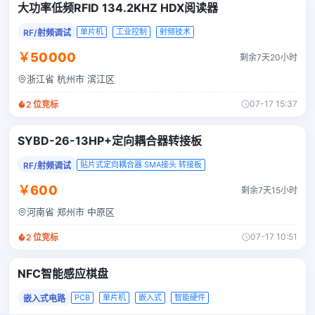
大功率低频RFID 134.2KHZ HDX阅读器
单片机
工业控制
射频技术
RF/射频调试
￥50000
剩余7天20小时
浙江省 杭州市 滨江区
07-17 15:37
2
位竞标
SYBD-26-13HP+定向耦合器转接板
贴片式定向耦合器 SMA接头 转接板
RF/射频调试
￥600
剩余7天15小时
河南省 郑州市 中原区
07-17 10:51
2
位竞标
NFC智能感应棋盘
PCB
单片机
嵌入式
智能硬件
嵌入式电路