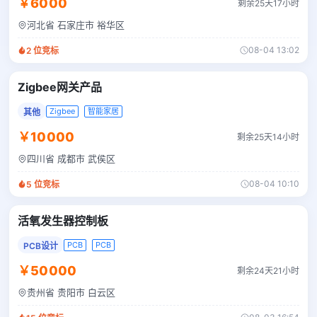
￥6000
剩余25天17小时
河北省 石家庄市 裕华区
08-04 13:02
2
位竞标
Zigbee网关产品
Zigbee
智能家居
其他
￥10000
剩余25天14小时
四川省 成都市 武侯区
08-04 10:10
5
位竞标
活氧发生器控制板
PCB
PCB
PCB设计
￥50000
剩余24天21小时
贵州省 贵阳市 白云区