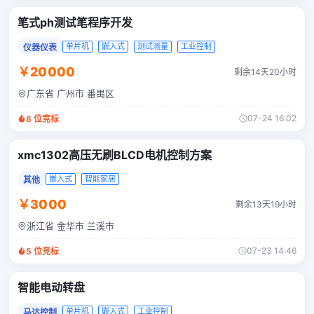
笔式ph测试笔程序开发
单片机
嵌入式
测试测量
工业控制
仪器仪表
￥20000
剩余14天20小时
广东省 广州市 番禺区
07-24 16:02
8
位竞标
xmc1302高压无刷BLCD电机控制方案
嵌入式
智能家居
其他
￥3000
剩余13天19小时
浙江省 金华市 兰溪市
07-23 14:46
5
位竞标
智能电动转盘
单片机
嵌入式
工业控制
马达控制