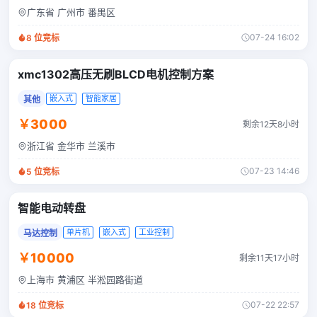
广东省 广州市 番禺区
07-24 16:02
8
位竞标
xmc1302高压无刷BLCD电机控制方案
嵌入式
智能家居
其他
￥3000
剩余12天8小时
浙江省 金华市 兰溪市
07-23 14:46
5
位竞标
智能电动转盘
单片机
嵌入式
工业控制
马达控制
￥10000
剩余11天17小时
上海市 黄浦区 半淞园路街道
07-22 22:57
18
位竞标