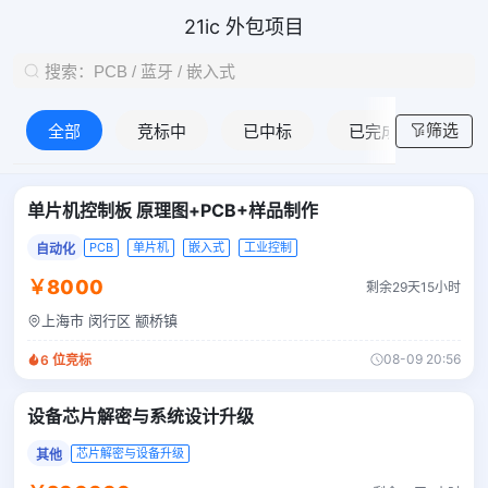
21ic 外包项目
筛选
全部
竞标中
已中标
已完成
单片机控制板 原理图+PCB+样品制作
PCB
单片机
嵌入式
工业控制
自动化
￥8000
剩余29天15小时
上海市 闵行区 颛桥镇
08-09 20:56
6
位竞标
设备芯片解密与系统设计升级
芯片解密与设备升级
其他