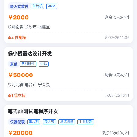
单片机
ARM
嵌入式软件
￥2000
剩余15天5小时
湖南省 长沙市 岳麓区
07-26 11:36
4
位竞标
低小慢雷达设计开发
智能硬件
雷达
其他
￥50000
剩余14天9小时
河北省 邢台市 宁晋县
07-25 15:11
1
位竞标
笔式ph测试笔程序开发
单片机
嵌入式
测试测量
工业控制
仪器仪表
￥20000
剩余13天10小时