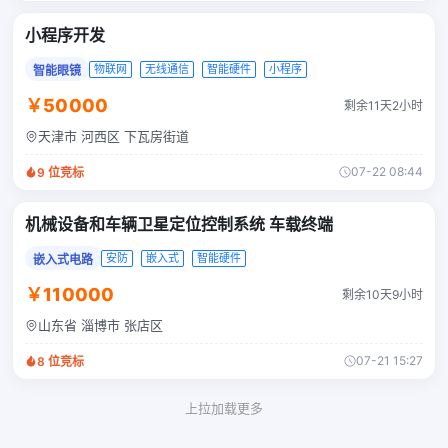
小程序开发
物联网
无线通信
智能硬件
小程序
智能眼镜
￥50000
剩余11天2小时
天津市 河西区 下瓦房街道
07-22 08:44
9
位竞标
机械设备和车辆卫星定位控制系统 车载终端
安防
嵌入式
智能硬件
嵌入式电路
￥110000
剩余10天9小时
山东省 淄博市 张店区
07-21 15:27
8
位竞标
上拉加载更多