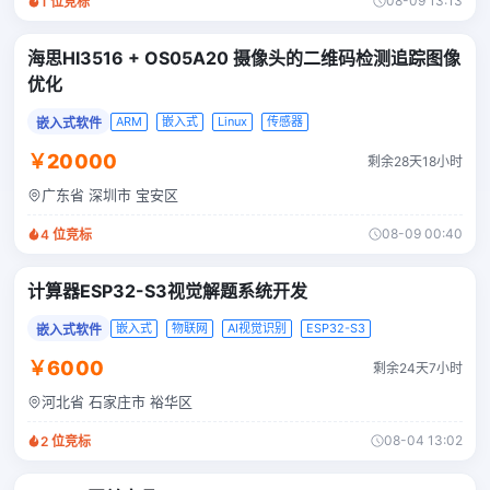
08-09 13:13
1
位竞标
海思HI3516 + OS05A20 摄像头的二维码检测追踪图像
优化
ARM
嵌入式
Linux
传感器
嵌入式软件
￥20000
剩余28天18小时
广东省 深圳市 宝安区
08-09 00:40
4
位竞标
计算器ESP32-S3视觉解题系统开发
嵌入式
物联网
AI视觉识别
ESP32-S3
嵌入式软件
￥6000
剩余24天7小时
河北省 石家庄市 裕华区
08-04 13:02
2
位竞标