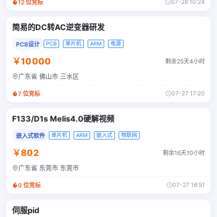
07-28 10:24
12
位竞标
简易的DC转AC逆变器研发
PCB
单片机
ARM
电源
PCB设计
￥10000
剩余25天4小时
广东省 佛山市 三水区
07-27 17:20
7
位竞标
F133/D1s Melis4.0硬解视频
单片机
ARM
嵌入式
物联网
嵌入式软件
￥802
剩余16天10小时
广东省 东莞市 东莞市
07-27 16:51
0
位竞标
伺服pid