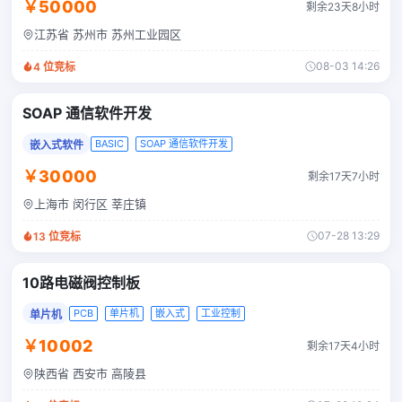
￥50000
剩余23天8小时
江苏省 苏州市 苏州工业园区
08-03 14:26
4
位竞标
SOAP 通信软件开发
BASIC
SOAP 通信软件开发
嵌入式软件
￥30000
剩余17天7小时
上海市 闵行区 莘庄镇
07-28 13:29
13
位竞标
10路电磁阀控制板
PCB
单片机
嵌入式
工业控制
单片机
￥10002
剩余17天4小时
陕西省 西安市 高陵县