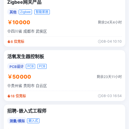
Zigbee网关产品
Zigbee
智能家居
其他
￥10000
剩余24天4小时
四川省 成都市 武侯区
08-04 10:10
8
位竞标
活氧发生器控制板
PCB
PCB
PCB设计
￥50000
剩余23天11小时
贵州省 贵阳市 白云区
08-03 16:54
18
位竞标
招聘-嵌入式工程师
嵌入式
测量/模拟