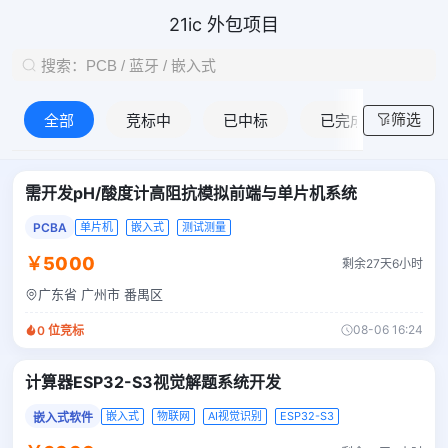
21ic 外包项目
筛选
全部
竞标中
已中标
已完成
需开发pH/酸度计高阻抗模拟前端与单片机系统
PCBA
单片机
嵌入式
测试测量
￥5000
剩余27天6小时
广东省 广州市 番禺区
08-06 16:24
0
位竞标
计算器ESP32-S3视觉解题系统开发
嵌入式
物联网
AI视觉识别
ESP32-S3
嵌入式软件