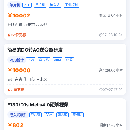
PCB
单片机
嵌入式
工业控制
单片机
￥10002
剩余18天0小时
陕西省 西安市 高陵县
07-28 10:24
12
位竞标
简易的DC转AC逆变器研发
PCB
单片机
ARM
电源
PCB设计
￥10000
剩余26天0小时
广东省 佛山市 三水区
07-27 17:20
7
位竞标
F133/D1s Melis4.0硬解视频
单片机
ARM
嵌入式
物联网
嵌入式软件
￥802
剩余17天7小时