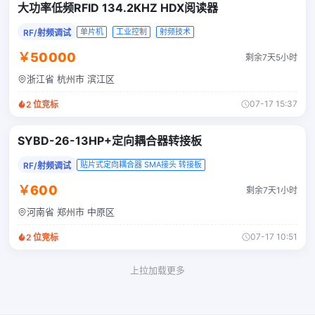
大功率低频RFID 134.2KHZ HDX阅读器
单片机
工业控制
射频技术
RF/射频调试
￥50000
剩余7天5小时
浙江省 杭州市 滨江区
07-17 15:37
2
位竞标
SYBD-26-13HP+定向耦合器转接板
贴片式定向耦合器 SMA接头 转接板
RF/射频调试
￥600
剩余7天1小时
河南省 郑州市 中原区
07-17 10:51
2
位竞标
上拉加载更多