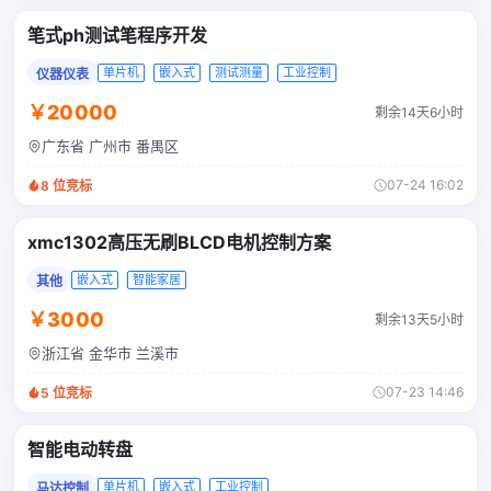
笔式ph测试笔程序开发
单片机
嵌入式
测试测量
工业控制
仪器仪表
￥20000
剩余14天6小时
广东省 广州市 番禺区
07-24 16:02
8
位竞标
xmc1302高压无刷BLCD电机控制方案
嵌入式
智能家居
其他
￥3000
剩余13天5小时
浙江省 金华市 兰溪市
07-23 14:46
5
位竞标
智能电动转盘
单片机
嵌入式
工业控制
马达控制