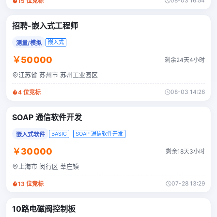
08-03 16:54
15
位竞标
招聘-嵌入式工程师
嵌入式
测量/模拟
￥50000
剩余24天4小时
江苏省 苏州市 苏州工业园区
08-03 14:26
4
位竞标
SOAP 通信软件开发
BASIC
SOAP 通信软件开发
嵌入式软件
￥30000
剩余18天3小时
上海市 闵行区 莘庄镇
07-28 13:29
13
位竞标
10路电磁阀控制板