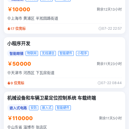
￥10000
剩余12天13小时
上海市 黄浦区 半淞园路街道
07-22 22:57
17
位竞标
小程序开发
物联网
无线通信
智能硬件
小程序
智能眼镜
￥50000
剩余11天23小时
天津市 河西区 下瓦房街道
07-22 08:44
9
位竞标
机械设备和车辆卫星定位控制系统 车载终端
安防
嵌入式
智能硬件
嵌入式电路
￥110000
剩余11天5小时
山东省 淄博市 张店区