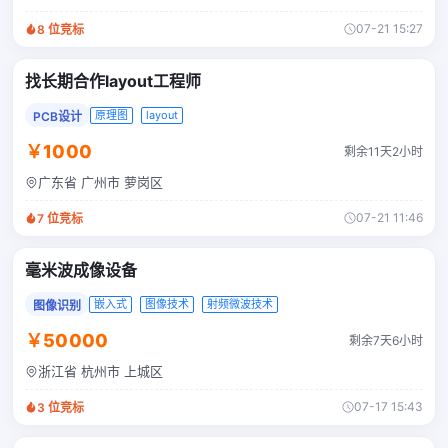
07-21 15:27
8
位竞标
找长期合作layout工程师
原理图
layout
PCB设计
￥1000
剩余11天2小时
广东省 广州市 萝岗区
07-21 11:46
7
位竞标
毫米波成像设备
嵌入式
图像技术
射频微波技术
图像识别
￥50000
剩余7天6小时
浙江省 杭州市 上城区
07-17 15:43
3
位竞标