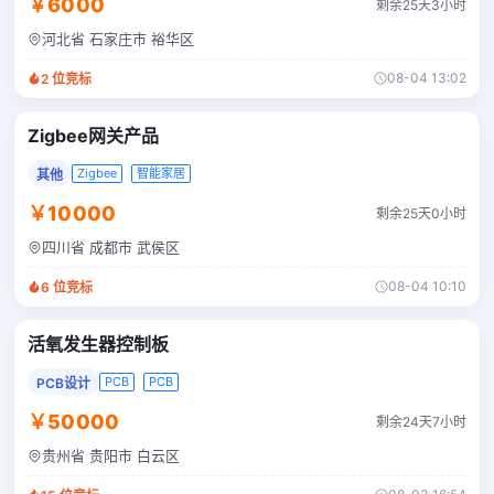
￥6000
剩余25天3小时
河北省 石家庄市 裕华区
08-04 13:02
2
位竞标
Zigbee网关产品
Zigbee
智能家居
其他
￥10000
剩余25天0小时
四川省 成都市 武侯区
08-04 10:10
6
位竞标
活氧发生器控制板
PCB
PCB
PCB设计
￥50000
剩余24天7小时
贵州省 贵阳市 白云区