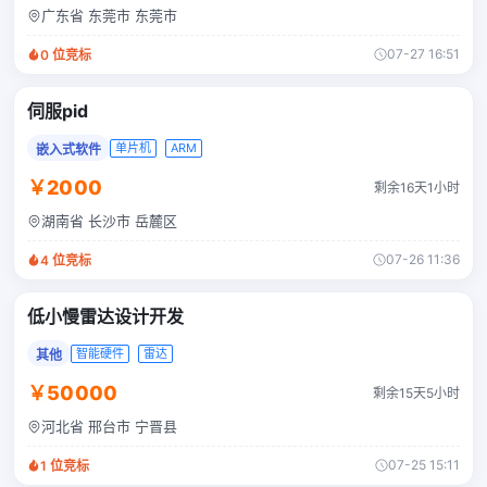
广东省 东莞市 东莞市
07-27 16:51
0
位竞标
伺服pid
单片机
ARM
嵌入式软件
￥2000
剩余16天1小时
湖南省 长沙市 岳麓区
07-26 11:36
4
位竞标
低小慢雷达设计开发
智能硬件
雷达
其他
￥50000
剩余15天5小时
河北省 邢台市 宁晋县
07-25 15:11
1
位竞标