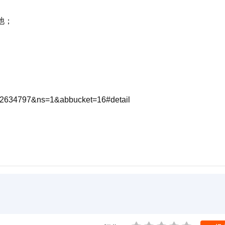
电池；
2634797&ns=1&abbucket=16#detail