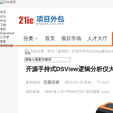
首页
论坛
外包
下载
专栏
Datasheet
公开课
分类
首页
项目市场
人才大厅
更多
登录
|
注册
当前位置：
首页
/
案例库
/ 开源手持式DSView逻
文章
开源手持式DSView逻辑分析仪
仪器仪表
案例领域：
2023-01-18 发布
3111
项目标签： ARM 嵌入式 FPGA/CPLD 测试测量 Linux