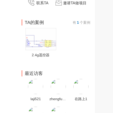
联系TA
邀请TA做项目
TA的案例
有
1
个案例
2.4g遥控器
最近访客
laji521
zhengfudong
在路上1