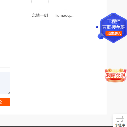
忘情一剑
liumaoquan