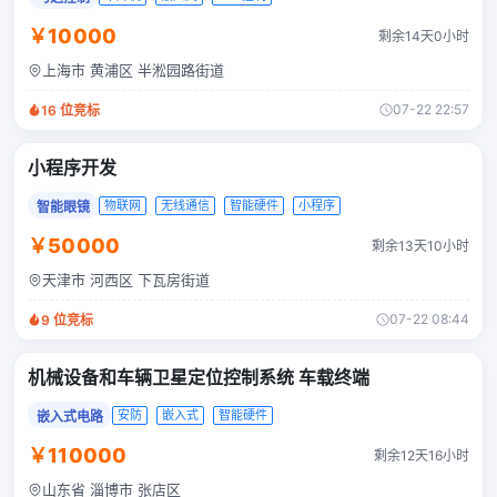
￥10000
剩余14天0小时
上海市 黄浦区 半淞园路街道
07-22 22:57
16
位竞标
小程序开发
物联网
无线通信
智能硬件
小程序
智能眼镜
￥50000
剩余13天10小时
天津市 河西区 下瓦房街道
07-22 08:44
9
位竞标
机械设备和车辆卫星定位控制系统 车载终端
安防
嵌入式
智能硬件
嵌入式电路
￥110000
剩余12天16小时
山东省 淄博市 张店区