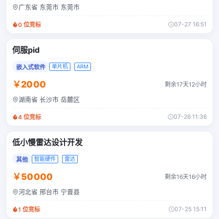
广东省 东莞市 东莞市
07-27 16:51
0
位竞标
伺服pid
单片机
ARM
嵌入式软件
￥2000
剩余17天12小时
湖南省 长沙市 岳麓区
07-26 11:36
4
位竞标
低小慢雷达设计开发
智能硬件
雷达
其他
￥50000
剩余16天16小时
河北省 邢台市 宁晋县
07-25 15:11
1
位竞标