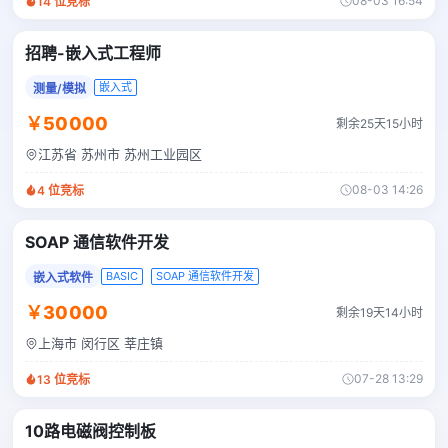
08-03 16:54
14
位竞标
招聘-嵌入式工程师
嵌入式
测量/模拟
￥50000
剩余25天15小时
江苏省 苏州市 苏州工业园区
08-03 14:26
4
位竞标
SOAP 通信软件开发
BASIC
SOAP 通信软件开发
嵌入式软件
￥30000
剩余19天14小时
上海市 闵行区 莘庄镇
07-28 13:29
13
位竞标
10路电磁阀控制板