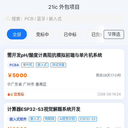
21ic 外包项目
筛选
全部
竞标中
已中标
已完成
需开发pH/酸度计高阻抗模拟前端与单片机系统
PCBA
单片机
嵌入式
测试测量
￥5000
剩余28天17小时
广东省 广州市 番禺区
08-06 16:24
0
位竞标
计算器ESP32-S3视觉解题系统开发
嵌入式
物联网
AI视觉识别
ESP32-S3
嵌入式软件