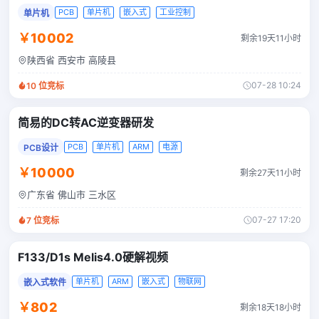
PCB
单片机
嵌入式
工业控制
单片机
￥10002
剩余19天11小时
陕西省 西安市 高陵县
07-28 10:24
10
位竞标
简易的DC转AC逆变器研发
PCB
单片机
ARM
电源
PCB设计
￥10000
剩余27天11小时
广东省 佛山市 三水区
07-27 17:20
7
位竞标
F133/D1s Melis4.0硬解视频
单片机
ARM
嵌入式
物联网
嵌入式软件
￥802
剩余18天18小时