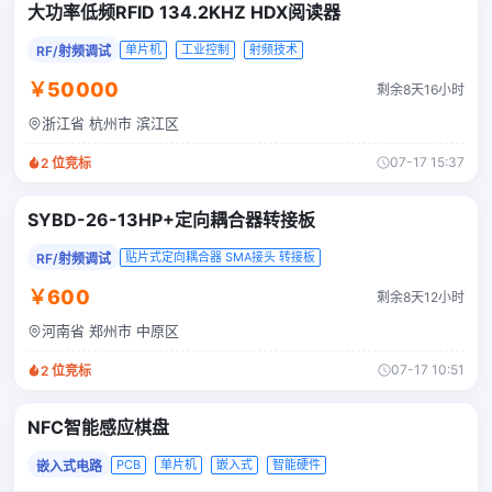
大功率低频RFID 134.2KHZ HDX阅读器
单片机
工业控制
射频技术
RF/射频调试
￥50000
剩余8天16小时
浙江省 杭州市 滨江区
07-17 15:37
2
位竞标
SYBD-26-13HP+定向耦合器转接板
贴片式定向耦合器 SMA接头 转接板
RF/射频调试
￥600
剩余8天12小时
河南省 郑州市 中原区
07-17 10:51
2
位竞标
NFC智能感应棋盘
PCB
单片机
嵌入式
智能硬件
嵌入式电路