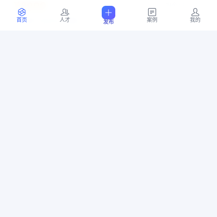
￥8000
剩余7天14小时
上海市 宝山区 顾村镇
首页
人才
案例
我的
发布
07-16 12:45
5
位竞标
简单PCB设计
PCB
蓝牙
传感器
电源
PCB设计
￥10000
剩余5天22小时
上海市 青浦区 朱家角镇
07-14 21:21
10
位竞标
OCR文字识别
软件开发
医疗影像
￥10000
剩余5天21小时
广东省 深圳市 龙岗区