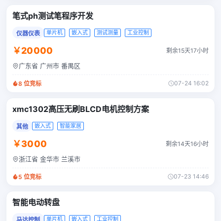
笔式ph测试笔程序开发
单片机
嵌入式
测试测量
工业控制
仪器仪表
￥20000
剩余15天17小时
广东省 广州市 番禺区
07-24 16:02
8
位竞标
xmc1302高压无刷BLCD电机控制方案
嵌入式
智能家居
其他
￥3000
剩余14天16小时
浙江省 金华市 兰溪市
07-23 14:46
5
位竞标
智能电动转盘
单片机
嵌入式
工业控制
马达控制