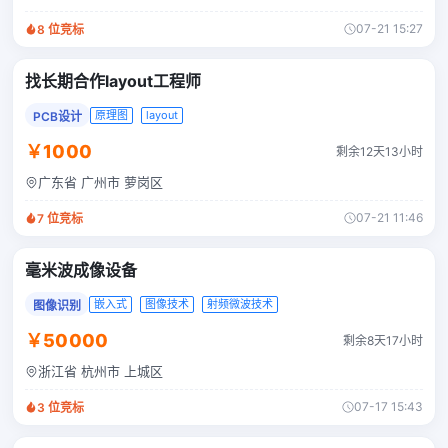
07-21 15:27
8
位竞标
找长期合作layout工程师
原理图
layout
PCB设计
￥1000
剩余12天13小时
广东省 广州市 萝岗区
07-21 11:46
7
位竞标
毫米波成像设备
嵌入式
图像技术
射频微波技术
图像识别
￥50000
剩余8天17小时
浙江省 杭州市 上城区
07-17 15:43
3
位竞标