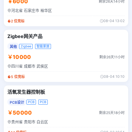
￥6000
剩余26天14小时
河北省 石家庄市 裕华区
08-04 13:02
2
位竞标
Zigbee网关产品
Zigbee
智能家居
其他
￥10000
剩余26天11小时
四川省 成都市 武侯区
08-04 10:10
5
位竞标
活氧发生器控制板
PCB
PCB
PCB设计
￥50000
剩余25天18小时
贵州省 贵阳市 白云区