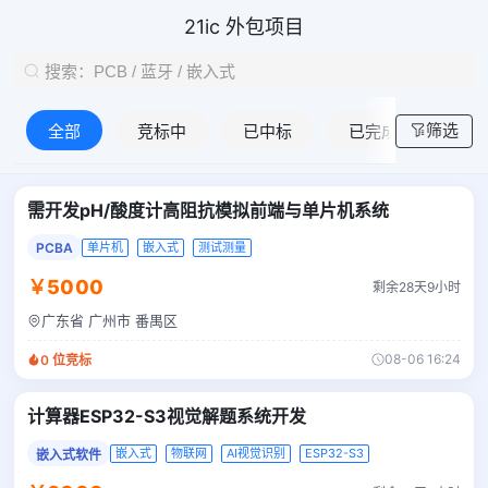
21ic 外包项目
筛选
全部
竞标中
已中标
已完成
需开发pH/酸度计高阻抗模拟前端与单片机系统
PCBA
单片机
嵌入式
测试测量
￥5000
剩余28天9小时
广东省 广州市 番禺区
08-06 16:24
0
位竞标
计算器ESP32-S3视觉解题系统开发
嵌入式
物联网
AI视觉识别
ESP32-S3
嵌入式软件