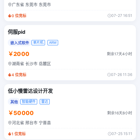
广东省 东莞市 东莞市
07-27 16:51
0
位竞标
伺服pid
单片机
ARM
嵌入式软件
￥2000
剩余17天4小时
湖南省 长沙市 岳麓区
07-26 11:36
4
位竞标
低小慢雷达设计开发
智能硬件
雷达
其他
￥50000
剩余16天8小时
河北省 邢台市 宁晋县
07-25 15:11
1
位竞标