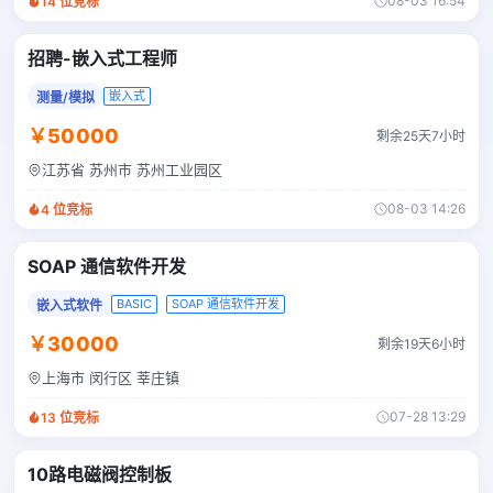
08-03 16:54
14
位竞标
招聘-嵌入式工程师
嵌入式
测量/模拟
￥50000
剩余25天7小时
江苏省 苏州市 苏州工业园区
08-03 14:26
4
位竞标
SOAP 通信软件开发
BASIC
SOAP 通信软件开发
嵌入式软件
￥30000
剩余19天6小时
上海市 闵行区 莘庄镇
07-28 13:29
13
位竞标
10路电磁阀控制板