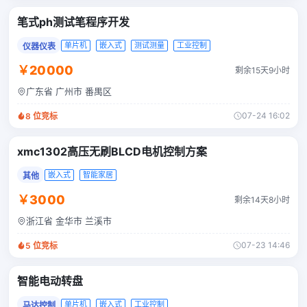
笔式ph测试笔程序开发
单片机
嵌入式
测试测量
工业控制
仪器仪表
￥20000
剩余15天9小时
广东省 广州市 番禺区
07-24 16:02
8
位竞标
xmc1302高压无刷BLCD电机控制方案
嵌入式
智能家居
其他
￥3000
剩余14天8小时
浙江省 金华市 兰溪市
07-23 14:46
5
位竞标
智能电动转盘
单片机
嵌入式
工业控制
马达控制