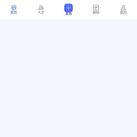
￥8000
剩余7天6小时
上海市 宝山区 顾村镇
首页
人才
案例
我的
发布
07-16 12:45
5
位竞标
简单PCB设计
PCB
蓝牙
传感器
电源
PCB设计
￥10000
剩余5天14小时
上海市 青浦区 朱家角镇
07-14 21:21
10
位竞标
OCR文字识别
软件开发
医疗影像
￥10000
剩余5天13小时
广东省 深圳市 龙岗区