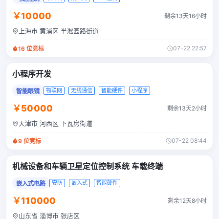
￥10000
剩余13天16小时
上海市 黄浦区 半淞园路街道
07-22 22:57
16
位竞标
小程序开发
物联网
无线通信
智能硬件
小程序
智能眼镜
￥50000
剩余13天2小时
天津市 河西区 下瓦房街道
07-22 08:44
9
位竞标
机械设备和车辆卫星定位控制系统 车载终端
安防
嵌入式
智能硬件
嵌入式电路
￥110000
剩余12天8小时
山东省 淄博市 张店区