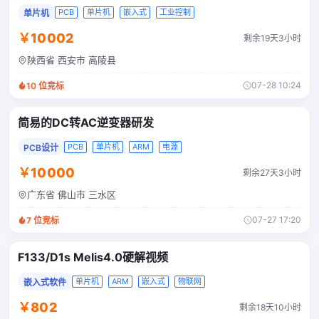
PCB
单片机
嵌入式
工业控制
单片机
￥10002
剩余19天3小时
陕西省 西安市 高陵县
07-28 10:24
10
位竞标
简易的DC转AC逆变器研发
PCB
单片机
ARM
电源
PCB设计
￥10000
剩余27天3小时
广东省 佛山市 三水区
07-27 17:20
7
位竞标
F133/D1s Melis4.0硬解视频
单片机
ARM
嵌入式
物联网
嵌入式软件
￥802
剩余18天10小时