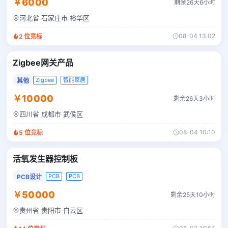
￥6000
剩余26天6小时
河北省 石家庄市 裕华区
08-04 13:02
2
位竞标
Zigbee网关产品
Zigbee
智能家居
其他
￥10000
剩余26天3小时
四川省 成都市 武侯区
08-04 10:10
5
位竞标
活氧发生器控制板
PCB
PCB
PCB设计
￥50000
剩余25天10小时
贵州省 贵阳市 白云区