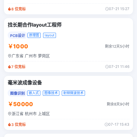
07-21 15:27
8
位竞标
找长期合作layout工程师
原理图
layout
PCB设计
￥1000
剩余12天5小时
广东省 广州市 萝岗区
07-21 11:46
7
位竞标
毫米波成像设备
嵌入式
图像技术
射频微波技术
图像识别
￥50000
剩余8天9小时
浙江省 杭州市 上城区
07-17 15:43
3
位竞标