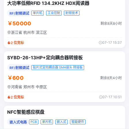
大功率低频RFID 134.2KHZ HDX阅读器
单片机
工业控制
射频技术
RF/射频调试
￥50000
剩余8天8小时
浙江省 杭州市 滨江区
07-17 15:37
2
位竞标
SYBD-26-13HP+定向耦合器转接板
贴片式定向耦合器 SMA接头 转接板
RF/射频调试
￥600
剩余8天4小时
河南省 郑州市 中原区
07-17 10:51
2
位竞标
NFC智能感应棋盘
PCB
单片机
嵌入式
智能硬件
嵌入式电路