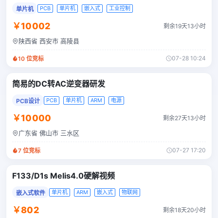
PCB
单片机
嵌入式
工业控制
单片机
￥10002
剩余19天13小时
陕西省 西安市 高陵县
07-28 10:24
10
位竞标
简易的DC转AC逆变器研发
PCB
单片机
ARM
电源
PCB设计
￥10000
剩余27天13小时
广东省 佛山市 三水区
07-27 17:20
7
位竞标
F133/D1s Melis4.0硬解视频
单片机
ARM
嵌入式
物联网
嵌入式软件
￥802
剩余18天20小时