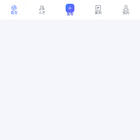
￥8000
剩余7天16小时
上海市 宝山区 顾村镇
首页
人才
案例
我的
发布
07-16 12:45
5
位竞标
简单PCB设计
PCB
蓝牙
传感器
电源
PCB设计
￥10000
剩余6天0小时
上海市 青浦区 朱家角镇
07-14 21:21
10
位竞标
OCR文字识别
软件开发
医疗影像
￥10000
剩余5天23小时
广东省 深圳市 龙岗区