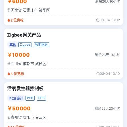
￥6000
剩余26天16小时
河北省 石家庄市 裕华区
08-04 13:02
2
位竞标
Zigbee网关产品
Zigbee
智能家居
其他
￥10000
剩余26天13小时
四川省 成都市 武侯区
08-04 10:10
5
位竞标
活氧发生器控制板
PCB
PCB
PCB设计
￥50000
剩余25天20小时
贵州省 贵阳市 白云区