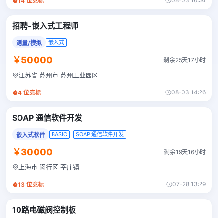
08-03 16:54
14
位竞标
招聘-嵌入式工程师
嵌入式
测量/模拟
￥50000
剩余25天17小时
江苏省 苏州市 苏州工业园区
08-03 14:26
4
位竞标
SOAP 通信软件开发
BASIC
SOAP 通信软件开发
嵌入式软件
￥30000
剩余19天16小时
上海市 闵行区 莘庄镇
07-28 13:29
13
位竞标
10路电磁阀控制板