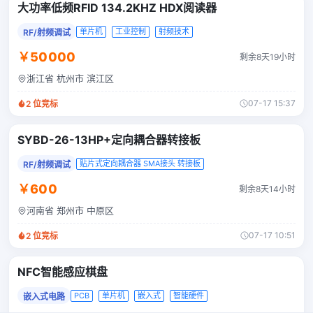
大功率低频RFID 134.2KHZ HDX阅读器
单片机
工业控制
射频技术
RF/射频调试
￥50000
剩余8天19小时
浙江省 杭州市 滨江区
07-17 15:37
2
位竞标
SYBD-26-13HP+定向耦合器转接板
贴片式定向耦合器 SMA接头 转接板
RF/射频调试
￥600
剩余8天14小时
河南省 郑州市 中原区
07-17 10:51
2
位竞标
NFC智能感应棋盘
PCB
单片机
嵌入式
智能硬件
嵌入式电路