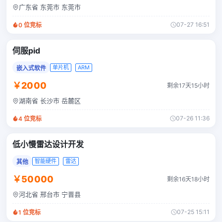
广东省 东莞市 东莞市
07-27 16:51
0
位竞标
伺服pid
单片机
ARM
嵌入式软件
￥2000
剩余17天15小时
湖南省 长沙市 岳麓区
07-26 11:36
4
位竞标
低小慢雷达设计开发
智能硬件
雷达
其他
￥50000
剩余16天18小时
河北省 邢台市 宁晋县
07-25 15:11
1
位竞标