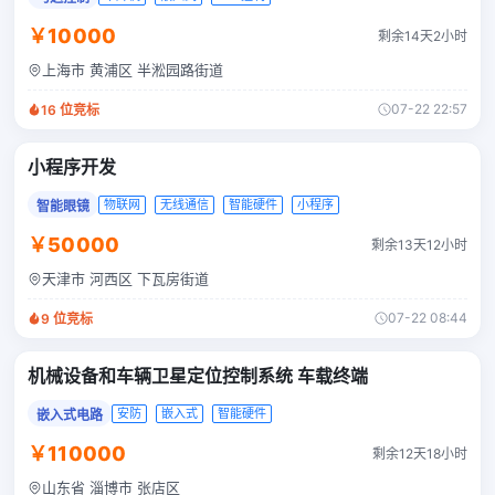
￥10000
剩余14天2小时
上海市 黄浦区 半淞园路街道
07-22 22:57
16
位竞标
小程序开发
物联网
无线通信
智能硬件
小程序
智能眼镜
￥50000
剩余13天12小时
天津市 河西区 下瓦房街道
07-22 08:44
9
位竞标
机械设备和车辆卫星定位控制系统 车载终端
安防
嵌入式
智能硬件
嵌入式电路
￥110000
剩余12天18小时
山东省 淄博市 张店区