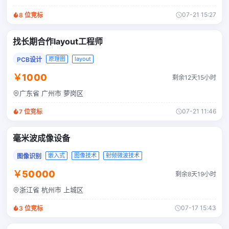
07-21 15:27
8
位竞标
找长期合作layout工程师
原理图
layout
PCB设计
￥1000
剩余12天15小时
广东省 广州市 萝岗区
07-21 11:46
7
位竞标
毫米波成像设备
嵌入式
图像技术
射频微波技术
图像识别
￥50000
剩余8天19小时
浙江省 杭州市 上城区
07-17 15:43
3
位竞标