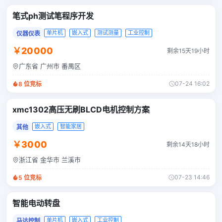
笔式ph测试笔程序开发
单片机
嵌入式
测试测量
工业控制
仪器仪表
￥20000
剩余15天19小时
广东省 广州市 番禺区
07-24 16:02
8
位竞标
xmc1302高压无刷BLCD电机控制方案
嵌入式
智能家居
其他
￥3000
剩余14天18小时
浙江省 金华市 兰溪市
07-23 14:46
5
位竞标
智能电动转盘
单片机
嵌入式
工业控制
马达控制