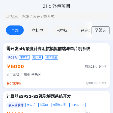
21ic 外包项目
筛选
全部
竞标中
已中标
已完成
需开发pH/酸度计高阻抗模拟前端与单片机系统
PCBA
单片机
嵌入式
测试测量
￥5000
剩余28天19小时
广东省 广州市 番禺区
08-06 16:24
0
位竞标
计算器ESP32-S3视觉解题系统开发
嵌入式
物联网
AI视觉识别
ESP32-S3
嵌入式软件