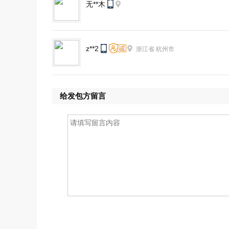
无**木
z**2
浙江省
杭州市
给发包方留言