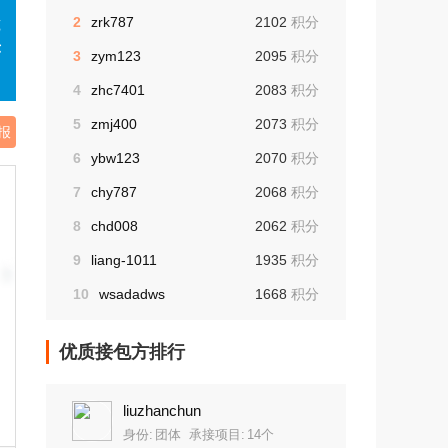
2
zrk787
2102
积分
览
序
3
zym123
2095
积分
4
zhc7401
2083
积分
5
zmj400
2073
积分
报
6
ybw123
2070
积分
7
chy787
2068
积分
8
chd008
2062
积分
9
liang-1011
1935
积分
10
wsadadws
1668
积分
优质接包方排行
liuzhanchun
身份:
团体
承接项目:
14个