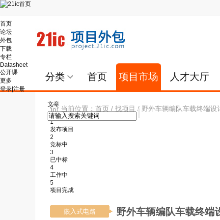
首页
论坛
外包
下载
专栏
Datasheet
公开课
分类
首页
项目市场
人才大厅
更多
登录
|
注册
文章
当前位置：
首页
/
找项目
/ 野外车辆编队车载终端设
1
发布项目
2
竞标中
3
已中标
4
工作中
5
项目完成
野外车辆编队车载终端
嵌入式电路