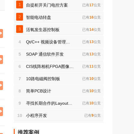
1
自提柜开关门电控方案
的服务，得到了各行业客户的一致肯定和好
已有
17
位竞
评。 我们的宗旨是以最合理的价格、最完善
的服务，提供最优质的产品，以客户需求为导
2
智能电动转盘
已有
16
位竞
向，以提高客户生产效率及质量为目标，不断
引进先进技术及开发新产品，为客户带来更为
3
活氧发生器控制板
已有
14
位竞
全面的解决方案。 www.wulian56.com是我们
的主页，期待与您的合作
4
Qt/C++ 视频设备管理系统开发
已有
13
位竞
5
SOAP 通信软件开发
已有
13
位竞
6
CIS线阵相机FPGA图像采集开发
已有
11
位竞
7
10路电磁阀控制板
已有
10
位竞
8
简单PCB设计
已有
10
位竞
9
寻找长期合作的Layout工程师
已有
10
位竞
10
小程序开发
已有
9
位竞
推荐案例