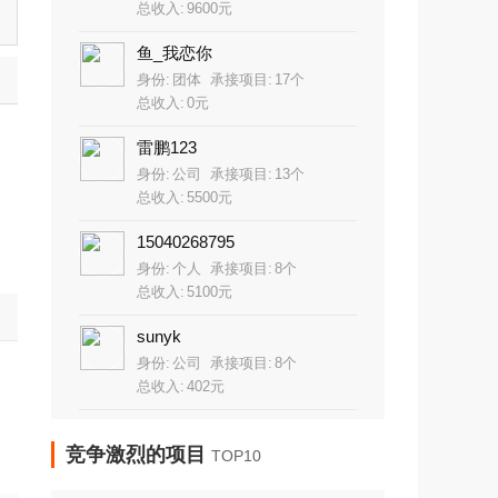
总收入:
9600元
鱼_我恋你
身份:
团体
承接项目:
17个
总收入:
0元
hdjyl
雷鹏123
VIP
身份:
公司
承接项目:
13个
个人
广东省 广州市
总收入:
5500元
简介：广州家颐乐国际商贸有限公司是一家专
业从事物联网、自动化控制及软件管理系统设
15040268795
计、开发、的公司，拥有丰富的物联网及自动
身份:
个人
承接项目:
8个
化系统设计开发经验，下设技术部、工程部、
总收入:
5100元
业务部，有较强的设计、研发和生产能力，可
为用户提供物联网、自动化及软件管理系统产
sunyk
品设计、开发、系统集成等服务。 公司拥有
人才济济的研发阵容和具有先进创新理念的运
身份:
公司
承接项目:
8个
营团队，全部学历本科以上，以博士硕士带头
总收入:
402元
的科研开发团队。倡导团队协作，强调员工与
企业共成长，鼓励创新，致力于为员工营造充
分展示自我才智、发挥潜能的舞台。 我们秉
竞争激烈的项目
TOP10
承着专业、诚信的经营理念，为客户提供高质
量的产品和良好的服务。我们多年的经验同积
累，专业和不断地创新的产品以及诚信和优质