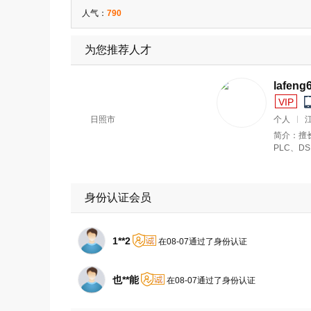
人气：
790
为您推荐人才
sun1199
lafeng666
VIP
VIP
个人
山东省 日照市
个人
江苏
简介：
简介：擅长给
PLC、DSP等
身份认证会员
1**2
在08-07通过了身份认证
也**能
在08-07通过了身份认证