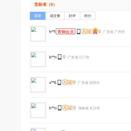
竞标者（
6
）
最新
成交量
好评
积分
h**l
青铜会员
广东省
广州市
b**n
广东省
江门市
x**6
广东省
深圳市
h**o
湖南省
长沙市