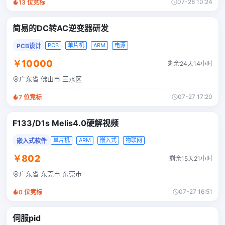
07-28 10:24
13
位竞标
简易的DC转AC逆变器研发
PCB
单片机
ARM
电源
PCB设计
￥10000
剩余24天14小时
广东省 佛山市 三水区
07-27 17:20
7
位竞标
F133/D1s Melis4.0硬解视频
单片机
ARM
嵌入式
物联网
嵌入式软件
￥802
剩余15天21小时
广东省 东莞市 东莞市
07-27 16:51
0
位竞标
伺服pid