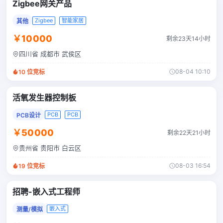
Zigbee网关产品
Zigbee
智能家居
其他
￥10000
剩余23天14小时
四川省 成都市 武侯区
08-04 10:10
10
位竞标
活氧发生器控制板
PCB
PCB
PCB设计
￥50000
剩余22天21小时
贵州省 贵阳市 白云区
08-03 16:54
19
位竞标
招聘-嵌入式工程师
嵌入式
测量/模拟