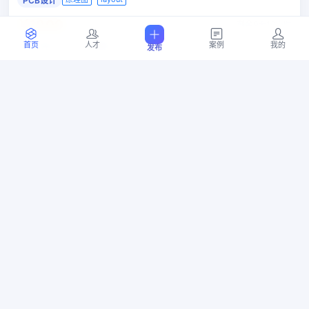
PCB设计
￥1000
剩余9天16小时
广东省 广州市 萝岗区
首页
人才
案例
我的
发布
07-21 11:46
8
位竞标
毫米波成像设备
嵌入式
图像技术
射频微波技术
图像识别
￥50000
剩余5天20小时
浙江省 杭州市 上城区
07-17 15:43
3
位竞标
大功率低频RFID 134.2KHZ HDX阅读器
单片机
工业控制
射频技术
RF/射频调试
￥50000
剩余5天20小时
浙江省 杭州市 滨江区