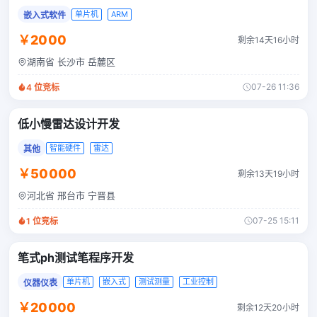
单片机
ARM
嵌入式软件
￥2000
剩余14天16小时
湖南省 长沙市 岳麓区
07-26 11:36
4
位竞标
低小慢雷达设计开发
智能硬件
雷达
其他
￥50000
剩余13天19小时
河北省 邢台市 宁晋县
07-25 15:11
1
位竞标
笔式ph测试笔程序开发
单片机
嵌入式
测试测量
工业控制
仪器仪表
￥20000
剩余12天20小时