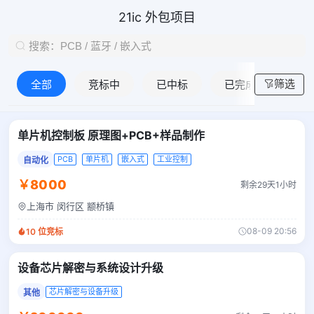
21ic 外包项目
筛选
全部
竞标中
已中标
已完成
单片机控制板 原理图+PCB+样品制作
PCB
单片机
嵌入式
工业控制
自动化
￥8000
剩余29天1小时
上海市 闵行区 颛桥镇
08-09 20:56
10
位竞标
设备芯片解密与系统设计升级
芯片解密与设备升级
其他