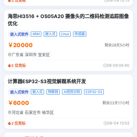
08-09 13:13
3
位竞标
海思HI3516 + OS05A20 摄像头的二维码检测追踪图像
优化
ARM
嵌入式
Linux
传感器
嵌入式软件
￥20000
剩余28天5小时
广东省 深圳市 宝安区
08-09 00:40
5
位竞标
计算器ESP32-S3视觉解题系统开发
嵌入式
物联网
AI视觉识别
ESP32-S3
嵌入式软件
￥6000
剩余23天17小时
河北省 石家庄市 裕华区
08-04 13:02
2
位竞标