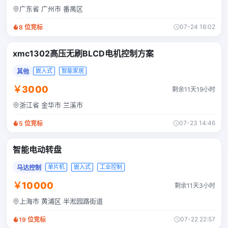
广东省 广州市 番禺区
07-24 16:02
8
位竞标
xmc1302高压无刷BLCD电机控制方案
嵌入式
智能家居
其他
￥3000
剩余11天19小时
浙江省 金华市 兰溪市
07-23 14:46
5
位竞标
智能电动转盘
单片机
嵌入式
工业控制
马达控制
￥10000
剩余11天3小时
上海市 黄浦区 半淞园路街道
07-22 22:57
19
位竞标