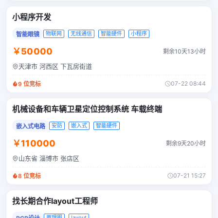
小程序开发
物联网
无线通信
智能硬件
小程序
智能眼镜
￥50000
剩余10天13小时
天津市 河西区 下瓦房街道
07-22 08:44
9
位竞标
机械设备和车辆卫星定位控制系统 车载终端
安防
嵌入式
智能硬件
嵌入式电路
￥110000
剩余9天20小时
山东省 淄博市 张店区
07-21 15:27
8
位竞标
找长期合作layout工程师
原理图
layout