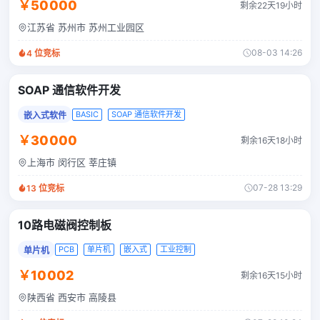
￥50000
剩余22天19小时
江苏省 苏州市 苏州工业园区
08-03 14:26
4
位竞标
SOAP 通信软件开发
BASIC
SOAP 通信软件开发
嵌入式软件
￥30000
剩余16天18小时
上海市 闵行区 莘庄镇
07-28 13:29
13
位竞标
10路电磁阀控制板
PCB
单片机
嵌入式
工业控制
单片机
￥10002
剩余16天15小时
陕西省 西安市 高陵县