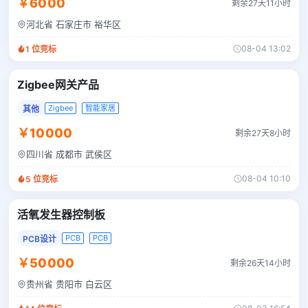
￥6000
剩余27天11小时
河北省 石家庄市 裕华区
08-04 13:02
1
位竞标
Zigbee网关产品
Zigbee
智能家居
其他
￥10000
剩余27天8小时
四川省 成都市 武侯区
08-04 10:10
5
位竞标
活氧发生器控制板
PCB
PCB
PCB设计
￥50000
剩余26天14小时
贵州省 贵阳市 白云区