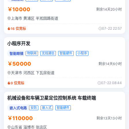
￥10000
剩余14天20小时
上海市 黄浦区 半淞园路街道
07-22 22:57
16
位竞标
小程序开发
物联网
无线通信
智能硬件
小程序
智能眼镜
￥50000
剩余14天6小时
天津市 河西区 下瓦房街道
07-22 08:44
9
位竞标
机械设备和车辆卫星定位控制系统 车载终端
安防
嵌入式
智能硬件
嵌入式电路
￥110000
剩余13天13小时
山东省 淄博市 张店区