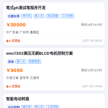
笔式ph测试笔程序开发
单片机
嵌入式
测试测量
工业控制
仪器仪表
￥20000
剩余16天14小时
广东省 广州市 番禺区
07-24 16:02
8
位竞标
xmc1302高压无刷BLCD电机控制方案
嵌入式
智能家居
其他
￥3000
剩余15天12小时
浙江省 金华市 兰溪市
07-23 14:46
4
位竞标
智能电动转盘
单片机
嵌入式
工业控制
马达控制