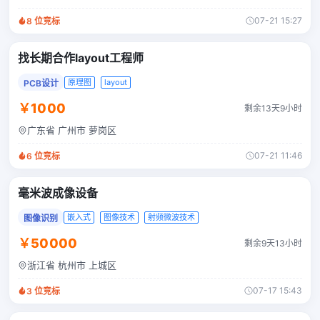
07-21 15:27
8
位竞标
找长期合作layout工程师
原理图
layout
PCB设计
￥1000
剩余13天9小时
广东省 广州市 萝岗区
07-21 11:46
6
位竞标
毫米波成像设备
嵌入式
图像技术
射频微波技术
图像识别
￥50000
剩余9天13小时
浙江省 杭州市 上城区
07-17 15:43
3
位竞标