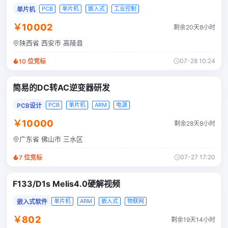
PCB
单片机
嵌入式
工业控制
单片机
￥10002
剩余20天8小时
陕西省 西安市 高陵县
07-28 10:24
10
位竞标
简易的DC转AC逆变器研发
PCB
单片机
ARM
电源
PCB设计
￥10000
剩余28天8小时
广东省 佛山市 三水区
07-27 17:20
7
位竞标
F133/D1s Melis4.0硬解视频
单片机
ARM
嵌入式
物联网
嵌入式软件
￥802
剩余19天14小时