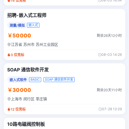
08-03 16:54
14
位竞标
招聘-嵌入式工程师
嵌入式
测量/模拟
￥50000
剩余26天12小时
江苏省 苏州市 苏州工业园区
08-03 14:26
3
位竞标
SOAP 通信软件开发
BASIC
SOAP 通信软件开发
嵌入式软件
￥30000
剩余20天11小时
上海市 闵行区 莘庄镇
07-28 13:29
12
位竞标
10路电磁阀控制板