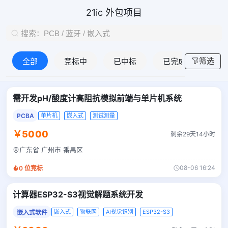
21ic 外包项目
筛选
全部
竞标中
已中标
已完成
需开发pH/酸度计高阻抗模拟前端与单片机系统
PCBA
单片机
嵌入式
测试测量
￥5000
剩余29天14小时
广东省 广州市 番禺区
08-06 16:24
0
位竞标
计算器ESP32-S3视觉解题系统开发
嵌入式
物联网
AI视觉识别
ESP32-S3
嵌入式软件