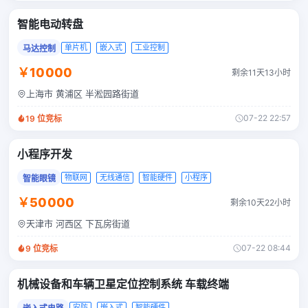
智能电动转盘
单片机
嵌入式
工业控制
马达控制
￥10000
剩余11天13小时
上海市 黄浦区 半淞园路街道
07-22 22:57
19
位竞标
小程序开发
物联网
无线通信
智能硬件
小程序
智能眼镜
￥50000
剩余10天22小时
天津市 河西区 下瓦房街道
07-22 08:44
9
位竞标
机械设备和车辆卫星定位控制系统 车载终端
安防
嵌入式
智能硬件