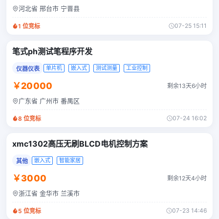
河北省 邢台市 宁晋县
07-25 15:11
1
位竞标
笔式ph测试笔程序开发
单片机
嵌入式
测试测量
工业控制
仪器仪表
￥20000
剩余13天6小时
广东省 广州市 番禺区
07-24 16:02
8
位竞标
xmc1302高压无刷BLCD电机控制方案
嵌入式
智能家居
其他
￥3000
剩余12天4小时
浙江省 金华市 兰溪市
07-23 14:46
5
位竞标