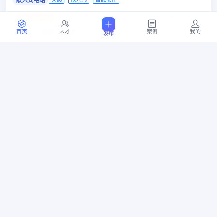
嵌入式电路
￥110000
剩余10天5小时
山东省 淄博市 张店区
首页
人才
案例
我的
发布
07-21 15:27
8
位竞标
找长期合作layout工程师
原理图
layout
PCB设计
￥1000
剩余10天1小时
广东省 广州市 萝岗区
07-21 11:46
8
位竞标
毫米波成像设备
嵌入式
图像技术
射频微波技术
图像识别
￥50000
剩余6天5小时
浙江省 杭州市 上城区