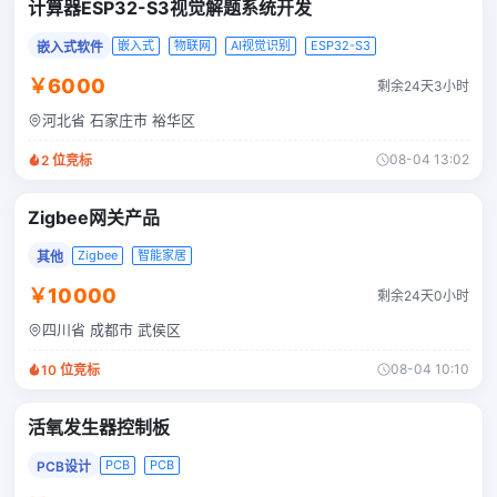
计算器ESP32-S3视觉解题系统开发
嵌入式
物联网
AI视觉识别
ESP32-S3
嵌入式软件
￥6000
剩余24天3小时
河北省 石家庄市 裕华区
08-04 13:02
2
位竞标
Zigbee网关产品
Zigbee
智能家居
其他
￥10000
剩余24天0小时
四川省 成都市 武侯区
08-04 10:10
10
位竞标
活氧发生器控制板
PCB
PCB
PCB设计