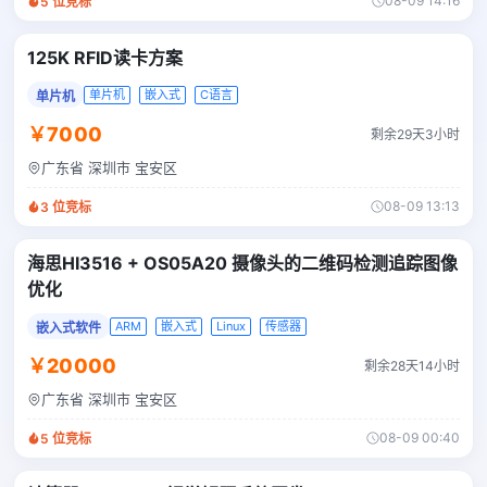
08-09 14:16
5
位竞标
125K RFID读卡方案
单片机
嵌入式
C语言
单片机
￥7000
剩余29天3小时
广东省 深圳市 宝安区
08-09 13:13
3
位竞标
海思HI3516 + OS05A20 摄像头的二维码检测追踪图像
优化
ARM
嵌入式
Linux
传感器
嵌入式软件
￥20000
剩余28天14小时
广东省 深圳市 宝安区
08-09 00:40
5
位竞标