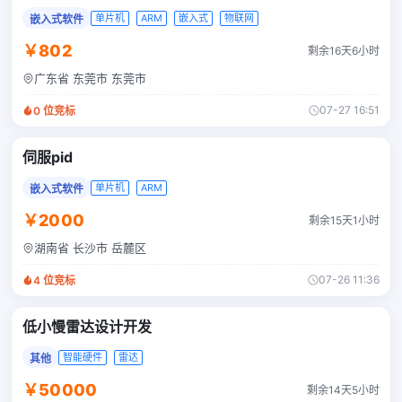
单片机
ARM
嵌入式
物联网
嵌入式软件
￥802
剩余16天6小时
广东省 东莞市 东莞市
07-27 16:51
0
位竞标
伺服pid
单片机
ARM
嵌入式软件
￥2000
剩余15天1小时
湖南省 长沙市 岳麓区
07-26 11:36
4
位竞标
低小慢雷达设计开发
智能硬件
雷达
其他
￥50000
剩余14天5小时