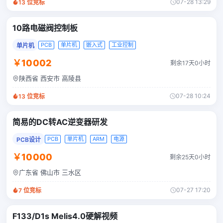
07-28 13:29
13
位竞标
10路电磁阀控制板
PCB
单片机
嵌入式
工业控制
单片机
￥10002
剩余17天0小时
陕西省 西安市 高陵县
07-28 10:24
13
位竞标
简易的DC转AC逆变器研发
PCB
单片机
ARM
电源
PCB设计
￥10000
剩余25天0小时
广东省 佛山市 三水区
07-27 17:20
7
位竞标
F133/D1s Melis4.0硬解视频