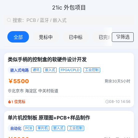
21ic 外包项目
筛选
全部
竞标中
已中标
已完成
类似手柄的控制盒的软硬件设计开发
通讯
嵌入式
FPGA/CPLD
工业控制
嵌入式电路
￥5500
剩余30天5小时
北京市 海淀区 中关村街道
08-10 14:56
1
位竞标
单片机控制板 原理图+PCB+样品制作
PCB
单片机
嵌入式
工业控制
自动化