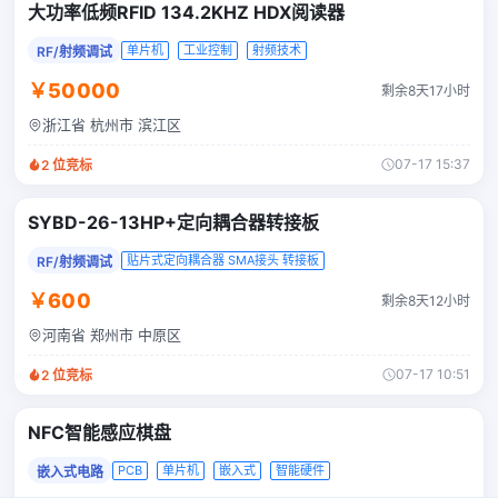
大功率低频RFID 134.2KHZ HDX阅读器
单片机
工业控制
射频技术
RF/射频调试
￥50000
剩余8天17小时
浙江省 杭州市 滨江区
07-17 15:37
2
位竞标
SYBD-26-13HP+定向耦合器转接板
贴片式定向耦合器 SMA接头 转接板
RF/射频调试
￥600
剩余8天12小时
河南省 郑州市 中原区
07-17 10:51
2
位竞标
NFC智能感应棋盘
PCB
单片机
嵌入式
智能硬件
嵌入式电路