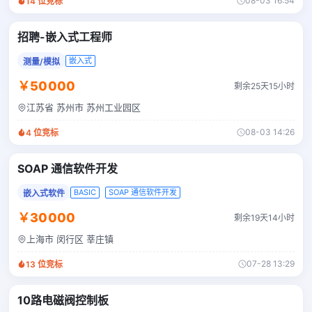
08-03 16:54
14
位竞标
招聘-嵌入式工程师
嵌入式
测量/模拟
￥50000
剩余25天15小时
江苏省 苏州市 苏州工业园区
08-03 14:26
4
位竞标
SOAP 通信软件开发
BASIC
SOAP 通信软件开发
嵌入式软件
￥30000
剩余19天14小时
上海市 闵行区 莘庄镇
07-28 13:29
13
位竞标
10路电磁阀控制板