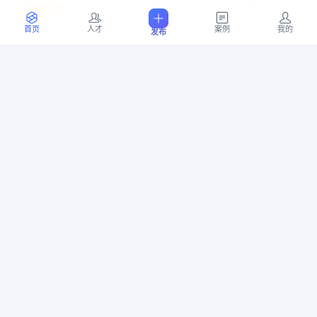
￥8000
剩余7天14小时
上海市 宝山区 顾村镇
首页
人才
案例
我的
发布
07-16 12:45
5
位竞标
简单PCB设计
PCB
蓝牙
传感器
电源
PCB设计
￥10000
剩余5天22小时
上海市 青浦区 朱家角镇
07-14 21:21
10
位竞标
OCR文字识别
软件开发
医疗影像
￥10000
剩余5天21小时
广东省 深圳市 龙岗区