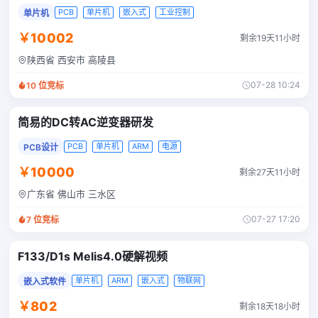
PCB
单片机
嵌入式
工业控制
单片机
￥10002
剩余19天11小时
陕西省 西安市 高陵县
07-28 10:24
10
位竞标
简易的DC转AC逆变器研发
PCB
单片机
ARM
电源
PCB设计
￥10000
剩余27天11小时
广东省 佛山市 三水区
07-27 17:20
7
位竞标
F133/D1s Melis4.0硬解视频
单片机
ARM
嵌入式
物联网
嵌入式软件
￥802
剩余18天18小时