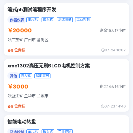
笔式ph测试笔程序开发
单片机
嵌入式
测试测量
工业控制
仪器仪表
￥20000
剩余15天17小时
广东省 广州市 番禺区
07-24 16:02
8
位竞标
xmc1302高压无刷BLCD电机控制方案
嵌入式
智能家居
其他
￥3000
剩余14天16小时
浙江省 金华市 兰溪市
07-23 14:46
5
位竞标
智能电动转盘
单片机
嵌入式
工业控制
马达控制