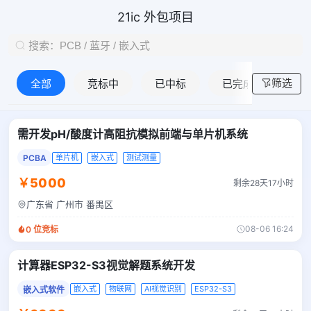
21ic 外包项目
筛选
全部
竞标中
已中标
已完成
需开发pH/酸度计高阻抗模拟前端与单片机系统
PCBA
单片机
嵌入式
测试测量
￥5000
剩余28天17小时
广东省 广州市 番禺区
08-06 16:24
0
位竞标
计算器ESP32-S3视觉解题系统开发
嵌入式
物联网
AI视觉识别
ESP32-S3
嵌入式软件