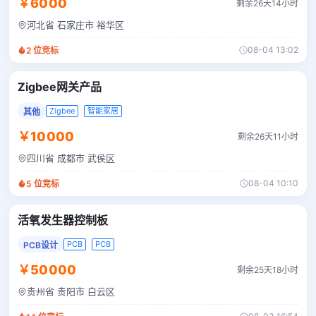
￥6000
剩余26天14小时
河北省 石家庄市 裕华区
08-04 13:02
2
位竞标
Zigbee网关产品
Zigbee
智能家居
其他
￥10000
剩余26天11小时
四川省 成都市 武侯区
08-04 10:10
5
位竞标
活氧发生器控制板
PCB
PCB
PCB设计
￥50000
剩余25天18小时
贵州省 贵阳市 白云区