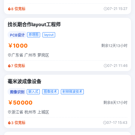
07-21 15:27
8
位竞标
找长期合作layout工程师
原理图
layout
PCB设计
￥1000
剩余12天13小时
广东省 广州市 萝岗区
07-21 11:46
7
位竞标
毫米波成像设备
嵌入式
图像技术
射频微波技术
图像识别
￥50000
剩余8天17小时
浙江省 杭州市 上城区
07-17 15:43
3
位竞标