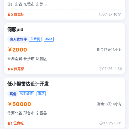
广东省 东莞市 东莞市
07-27 16:51
0
位竞标
伺服pid
单片机
ARM
嵌入式软件
￥2000
剩余17天13小时
湖南省 长沙市 岳麓区
07-26 11:36
4
位竞标
低小慢雷达设计开发
智能硬件
雷达
其他
￥50000
剩余16天16小时
河北省 邢台市 宁晋县
07-25 15:11
1
位竞标