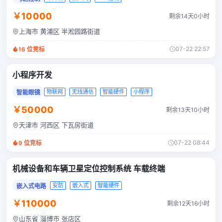
￥10000
剩余14天0小时
上海市 黄浦区 半淞园路街道
07-22 22:57
16
位竞标
小程序开发
物联网
无线通信
智能硬件
小程序
智能眼镜
￥50000
剩余13天10小时
天津市 河西区 下瓦房街道
07-22 08:44
9
位竞标
机械设备和车辆卫星定位控制系统 车载终端
安防
嵌入式
智能硬件
嵌入式电路
￥110000
剩余12天16小时
山东省 淄博市 张店区