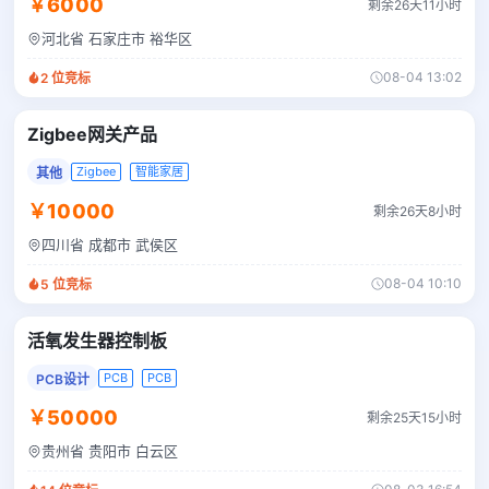
￥6000
剩余26天11小时
河北省 石家庄市 裕华区
08-04 13:02
2
位竞标
Zigbee网关产品
Zigbee
智能家居
其他
￥10000
剩余26天8小时
四川省 成都市 武侯区
08-04 10:10
5
位竞标
活氧发生器控制板
PCB
PCB
PCB设计
￥50000
剩余25天15小时
贵州省 贵阳市 白云区