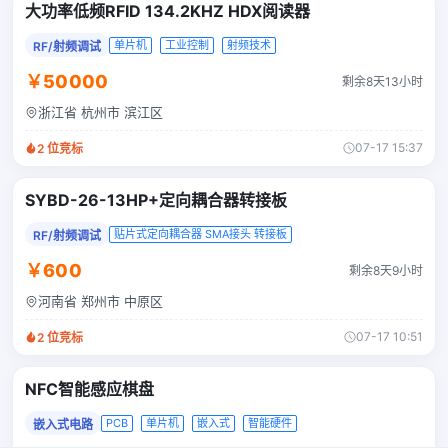
大功率低频RFID 134.2KHZ HDX阅读器
单片机
工业控制
射频技术
RF/射频调试
￥50000
剩余8天13小时
浙江省 杭州市 滨江区
07-17 15:37
2
位竞标
SYBD-26-13HP+定向耦合器转接板
贴片式定向耦合器 SMA接头 转接板
RF/射频调试
￥600
剩余8天9小时
河南省 郑州市 中原区
07-17 10:51
2
位竞标
NFC智能感应棋盘
PCB
单片机
嵌入式
智能硬件
嵌入式电路