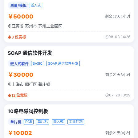
嵌入式
测量/模拟
￥50000
剩余27天4小时
江苏省 苏州市 苏州工业园区
08-03 14:26
3
位竞标
SOAP 通信软件开发
BASIC
SOAP 通信软件开发
嵌入式软件
￥30000
剩余21天3小时
上海市 闵行区 莘庄镇
07-28 13:29
12
位竞标
10路电磁阀控制板
PCB
单片机
嵌入式
工业控制
单片机
￥10002
剩余21天0小时