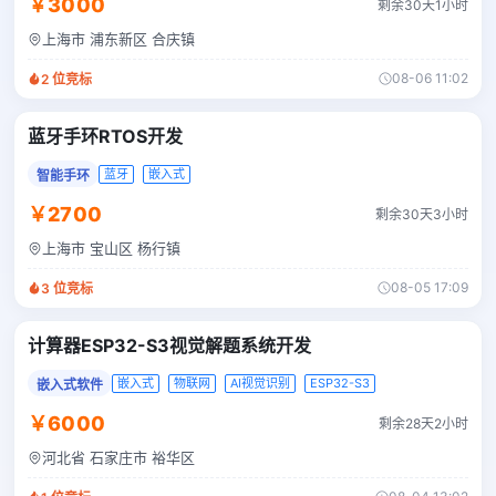
￥3000
剩余30天1小时
上海市 浦东新区 合庆镇
08-06 11:02
2
位竞标
蓝牙手环RTOS开发
蓝牙
嵌入式
智能手环
￥2700
剩余30天3小时
上海市 宝山区 杨行镇
08-05 17:09
3
位竞标
计算器ESP32-S3视觉解题系统开发
嵌入式
物联网
AI视觉识别
ESP32-S3
嵌入式软件
￥6000
剩余28天2小时
河北省 石家庄市 裕华区