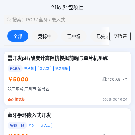
21ic 外包项目
筛选
全部
竞标中
已中标
已完成
需开发pH/酸度计高阻抗模拟前端与单片机系统
PCBA
单片机
嵌入式
测试测量
￥5000
剩余30天5小时
广东省 广州市 番禺区
08-06 16:24
0
位竞标
蓝牙手环嵌入式开发
蓝牙
嵌入式
智能手环