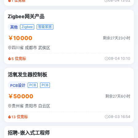
08-04 13:02
1
位竞标
Zigbee网关产品
Zigbee
智能家居
其他
￥10000
剩余27天23小时
四川省 成都市 武侯区
08-04 10:10
5
位竞标
活氧发生器控制板
PCB
PCB
PCB设计
￥50000
剩余27天6小时
贵州省 贵阳市 白云区
08-03 16:54
13
位竞标
招聘-嵌入式工程师