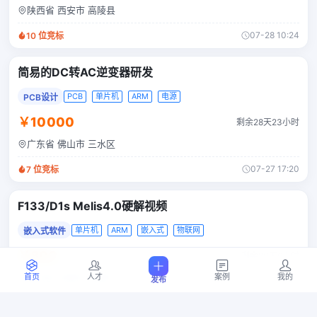
陕西省 西安市 高陵县
07-28 10:24
10
位竞标
简易的DC转AC逆变器研发
PCB
单片机
ARM
电源
PCB设计
￥10000
剩余28天23小时
广东省 佛山市 三水区
07-27 17:20
7
位竞标
F133/D1s Melis4.0硬解视频
单片机
ARM
嵌入式
物联网
嵌入式软件
￥802
剩余20天6小时
广东省 东莞市 东莞市
首页
人才
案例
我的
发布
07-27 16:51
0
位竞标